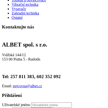
Topidla a odvlhčovače
Vibrační technika
Vysavače
Zahradní technika
Ostatní
Kontaktujte nás
ALBET spol. s r.o.
Vrážská 144/12
153 00 Praha 5 - Radotín
Tel: 257 811 383, 602 352 092
Email:
pujcovna@albet.cz
Přihlášení
Uživatelské jméno