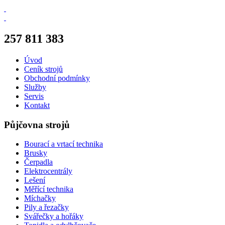
257 811 383
Úvod
Ceník strojů
Obchodní podmínky
Služby
Servis
Kontakt
Půjčovna strojů
Bourací a vrtací technika
Brusky
Čerpadla
Elektrocentrály
Lešení
Měřící technika
Míchačky
Pily a řezačky
Svářečky a hořáky