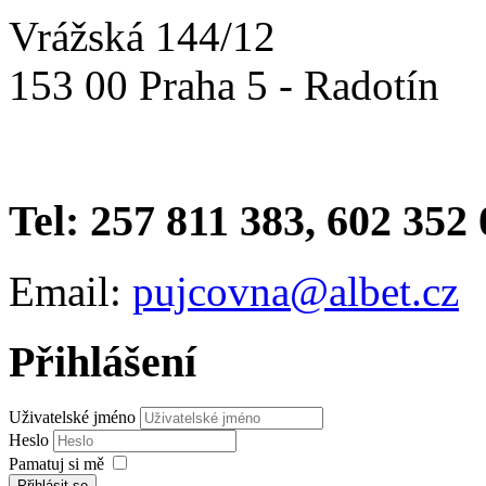
Vrážská 144/12
153 00 Praha 5 - Radotín
Tel: 257 811 383, 602 352
Email:
pujcovna@albet.cz
Přihlášení
Uživatelské jméno
Heslo
Pamatuj si mě
Přihlásit se